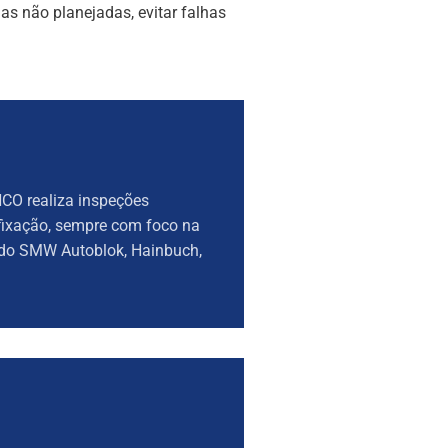
s não planejadas, evitar falhas
NCO realiza inspeções
 fixação, sempre com foco na
ndo SMW Autoblok, Hainbuch,