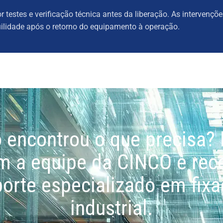
 testes e verificação técnica antes da liberação. As intervençõ
quilidade após o retorno do equipamento à operação.
 encontrou o que precisa? 
m a equipe da CINCO e rec
orte especializado em fix
industrial.