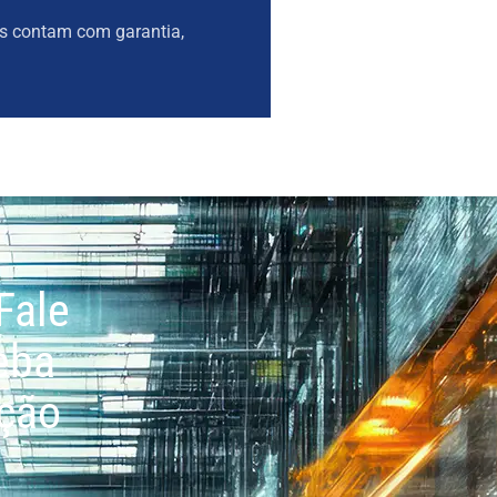
es contam com garantia,
Fale
eba
ação