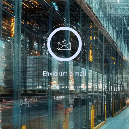
Envie um e-mail
cinco@kitagawa-cinco.com.br