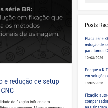
Posts Rec
Placa série B
redução de se
para tornos 
10/03/2026
Por que a KI
em soluções d
ão e redução de setup
18/02/2026
s CNC
Fixação auto-
compensadora
lidade da fixação influenciam
na usinagem
bilidade do processo. Mesmo pequenas