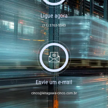
Ligue agora
(11) 3763-5543
Envie um e-mail
cinco@kitagawa-cinco.com.br