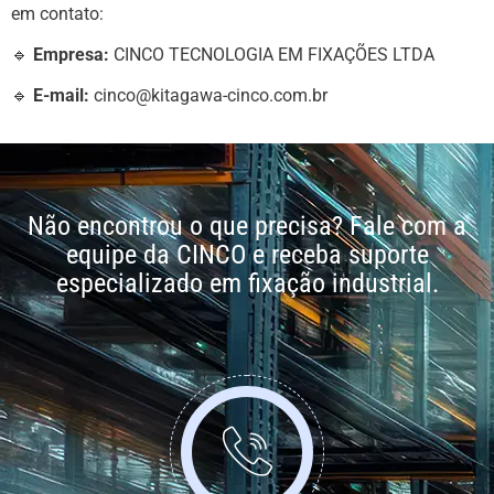
em contato:
🔹
Empresa:
CINCO TECNOLOGIA EM FIXAÇÕES LTDA
🔹
E-mail:
cinco@kitagawa-cinco.com.br
Não encontrou o que precisa? Fale com a
equipe da CINCO e receba suporte
especializado em fixação industrial.