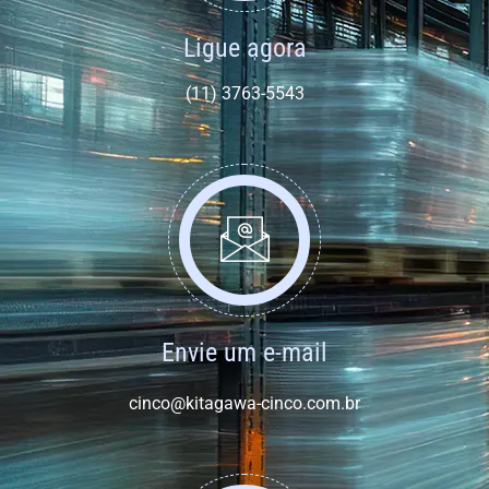
Ligue agora
(11) 3763-5543
Envie um e-mail
cinco@kitagawa-cinco.com.br