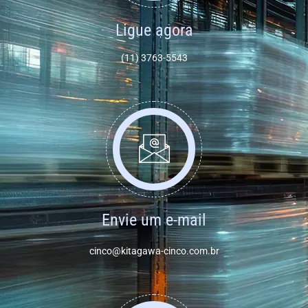
Ligue agora
(11) 3763-5543
Envie um e-mail
cinco@kitagawa-cinco.com.br