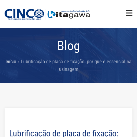
To
Blog
Início
»
Lubrificação de placa de fixação: por que é essencial na
usinagem
Lubrificação de placa de fixação: