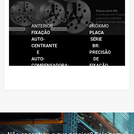
ANTERIOR
PRÓXIMO
FIXAÇÃO
PLACA
AUTO-
SÉRIE
CENTRANTE
BR:
E
PRECISÃO
AUTO-
DE
COMPENSADORA:
FIXAÇÃO
DIFERENÇAS
E
E
REDUÇÃO
APLICAÇÕES
DE
NA
SETUP
USINAGEM
EM
PLACAS
HIDRÁULICAS
PARA
TORNOS
CNC