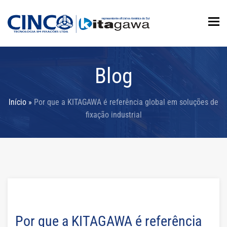
To
Blog
Início
»
Por que a KITAGAWA é referência global em soluções de
fixação industrial
Por que a KITAGAWA é referência