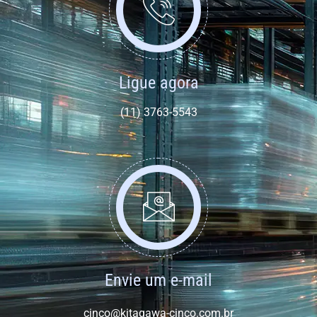
Ligue agora
(11) 3763-5543
Envie um e-mail
cinco@kitagawa-cinco.com.br