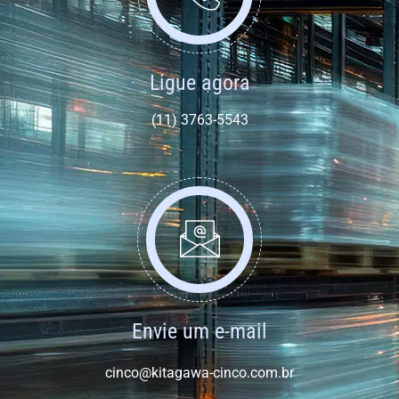
Ligue agora
(11) 3763-5543
Envie um e-mail
cinco@kitagawa-cinco.com.br