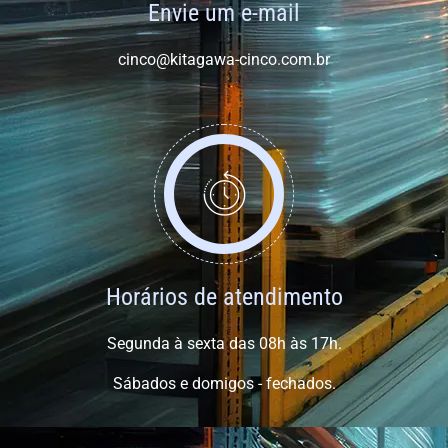
Envie um e-mail
cinco@kitagawa-cinco.com.br
Horários de atendimento
Segunda à sexta das 08h às 17h.
Sábados e domigos - fechados.