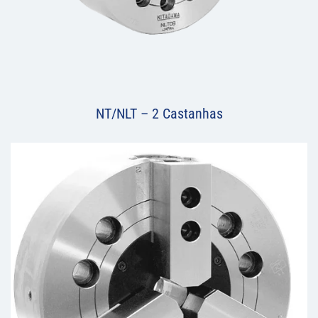
NT/NLT – 2 Castanhas