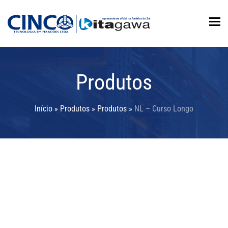
To
Produtos
Início
»
Produtos
»
Produtos
»
NL – Curso Longo