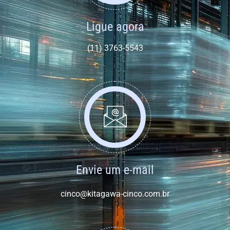
Ligue agora
(11) 3763-5543
Envie um e-mail
cinco@kitagawa-cinco.com.br