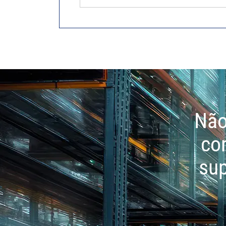
Não
co
sup