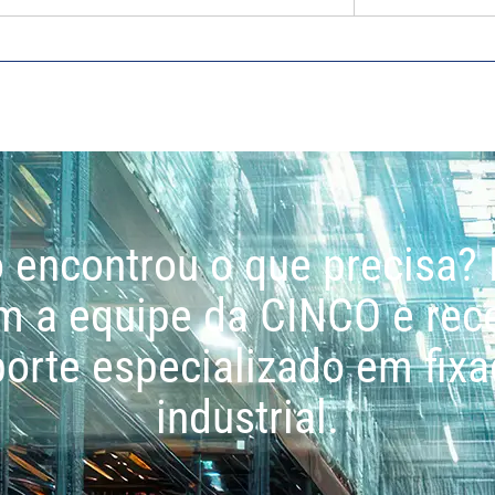
 encontrou o que precisa? 
m a equipe da CINCO e rec
orte especializado em fix
industrial.