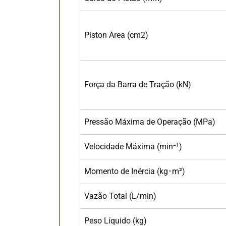
Piston Area (cm
2
)
Força da Barra de Tração (kN)
Pressão Máxima de Operação (MPa)
Velocidade Máxima (min
⁻
¹)
Momento de Inércia (kg
･
m²)
Vazão Total (L/min)
Peso Líquido (kg)