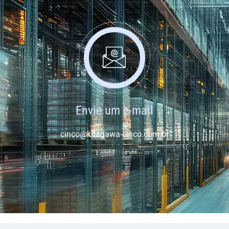
Envie um e-mail
cinco@kitagawa-cinco.com.br