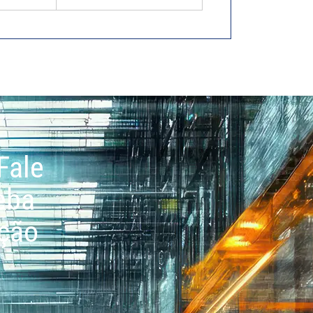
Fale
eba
ação