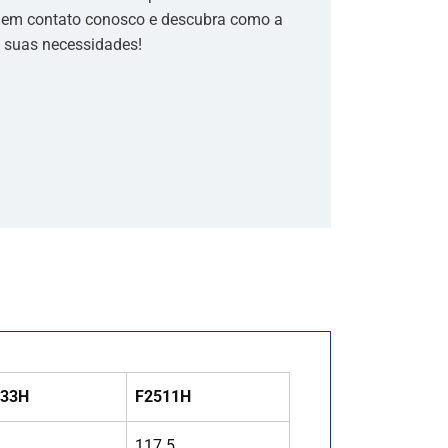
e em contato conosco e descubra como a
a suas necessidades!
933H
F2511H
117.5