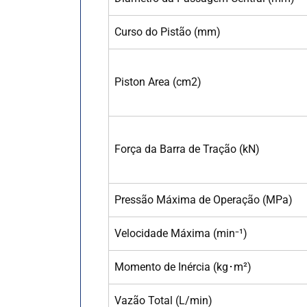
Curso do Pistão (mm)
Piston Area (cm
2
)
Força da Barra de Tração (kN)
Pressão Máxima de Operação (MPa)
Velocidade Máxima (min
⁻
¹)
Momento de Inércia (kg
･
m²)
Vazão Total (L/min)