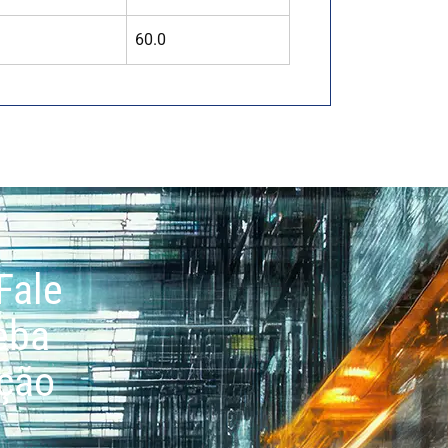
60.0
Fale
eba
ação