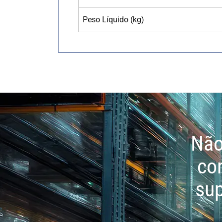
Peso Líquido (kg)
Não
co
sup