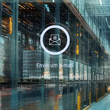
Envie um e-mail
cinco@kitagawa-cinco.com.br