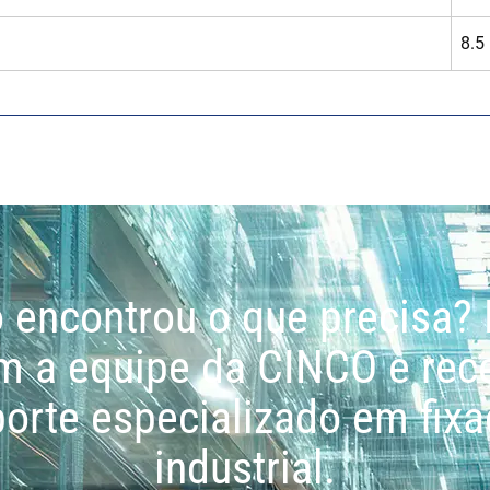
8.5
 encontrou o que precisa? 
m a equipe da CINCO e rec
orte especializado em fix
industrial.