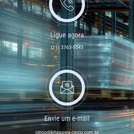
Ligue agora
(11) 3763-5543
Envie um e-mail
cinco@kitagawa-cinco.com.br