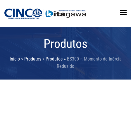
To
Produtos
Início
»
Produtos
»
Produtos
»
BS300 – Momento de Inércia
Reduzido