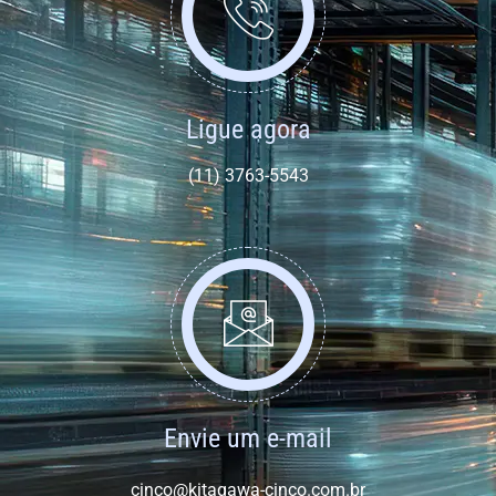
Ligue agora
(11) 3763-5543
Envie um e-mail
cinco@kitagawa-cinco.com.br