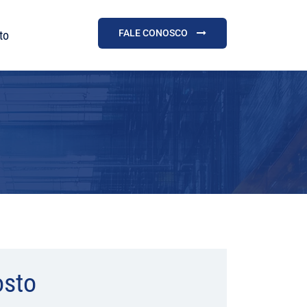
FALE CONOSCO
to
osto