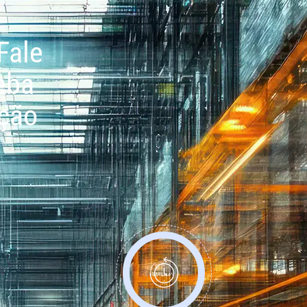
Fale
eba
ação