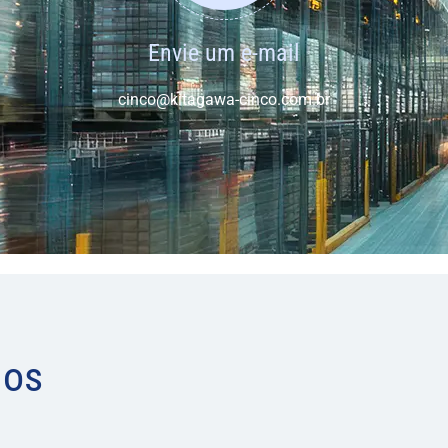
Envie um e-mail
cinco@kitagawa-cinco.com.br
dos