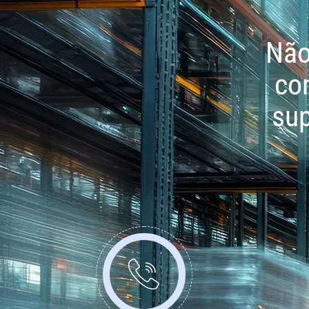
Não
co
sup