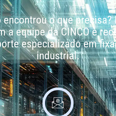
 encontrou o que precisa? 
m a equipe da CINCO e rec
orte especializado em fix
industrial.