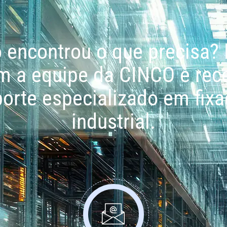
 encontrou o que precisa? 
m a equipe da CINCO e rec
orte especializado em fix
industrial.