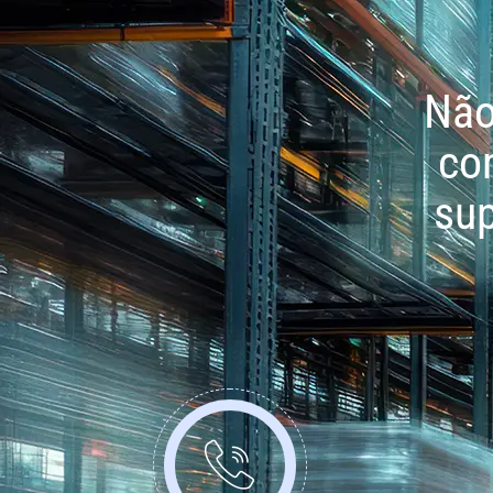
Não
co
sup