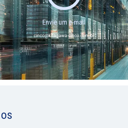
Envie um e-mail
cinco@kitagawa-cinco.com.br
dos