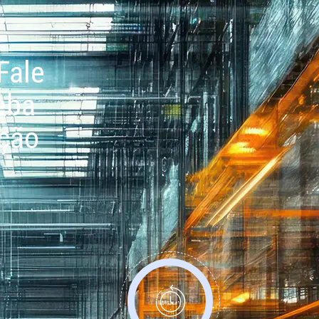
Fale
eba
ação