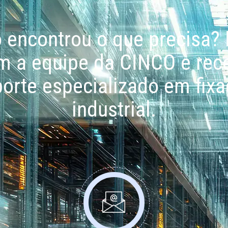
 encontrou o que precisa? 
m a equipe da CINCO e rec
orte especializado em fix
industrial.