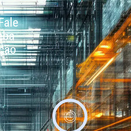
Fale
eba
ação