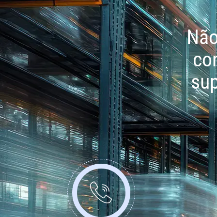
Não
co
sup