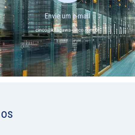
Envie um e-mail
cinco@kitagawa-cinco.com.br
dos