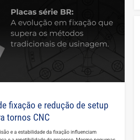
de fixação e redução de setup
ra tornos CNC
são e a estabilidade da fixação influenciam
eça e a repetibilidade do processo. Mesmo pequenas