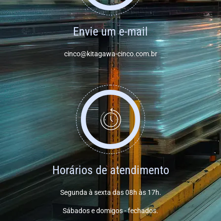
Envie um e-mail
cinco@kitagawa-cinco.com.br
Horários de atendimento
Segunda à sexta das 08h às 17h.
Sábados e domigos - fechados.